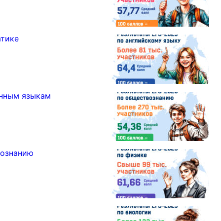
атике
анным языкам
вознанию