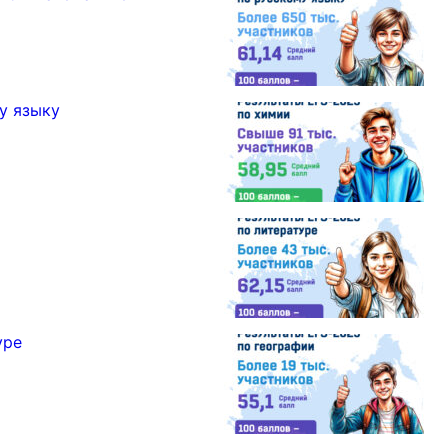
у языку
уре