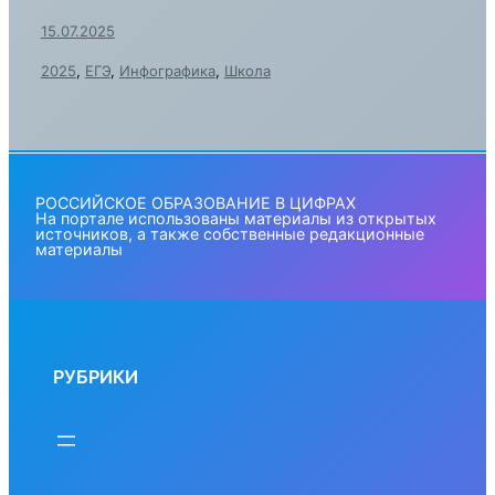
15.07.2025
2025
,
ЕГЭ
,
Инфографика
,
Школа
РОССИЙСКОЕ ОБРАЗОВАНИЕ В ЦИФРАХ
На портале использованы материалы из открытых
источников, а также собственные редакционные
материалы
РУБРИКИ