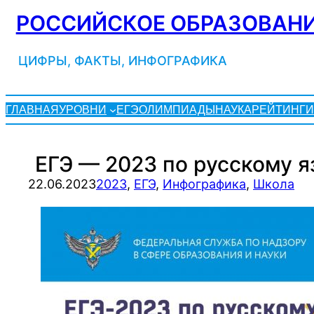
Перейти
РОССИЙСКОЕ ОБРАЗОВАНИ
к
содержимому
ЦИФРЫ, ФАКТЫ, ИНФОГРАФИКА
ГЛАВНАЯ
УРОВНИ
ЕГЭ
ОЛИМПИАДЫ
НАУКА
РЕЙТИНГИ
ЕГЭ — 2023 по русскому я
22.06.2023
2023
, 
ЕГЭ
, 
Инфографика
, 
Школа