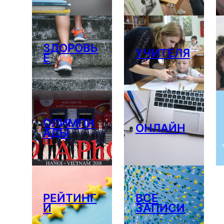
ЗДОРОВЬ
УЧИТЕЛЯ
Е
ОЛИМПИ
ОНЛАЙН
АДЫ
РЕЙТИНГ
ВСЕ
И
ЗАПИСИ