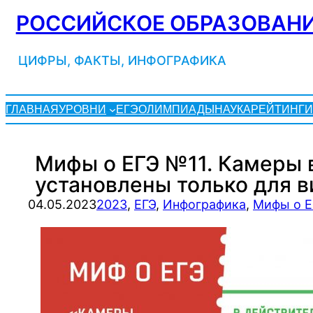
Перейти
РОССИЙСКОЕ ОБРАЗОВАНИ
к
содержимому
ЦИФРЫ, ФАКТЫ, ИНФОГРАФИКА
ГЛАВНАЯ
УРОВНИ
ЕГЭ
ОЛИМПИАДЫ
НАУКА
РЕЙТИНГИ
Мифы о ЕГЭ №11. Камеры 
установлены только для 
04.05.2023
2023
, 
ЕГЭ
, 
Инфографика
, 
Мифы о Е