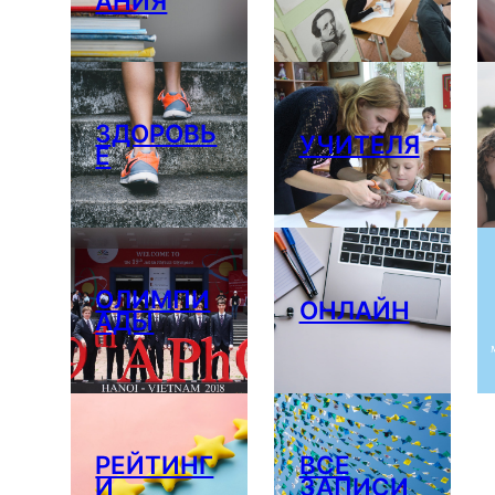
АНИЯ
ЗДОРОВЬ
УЧИТЕЛЯ
Е
ОЛИМПИ
ОНЛАЙН
АДЫ
РЕЙТИНГ
ВСЕ
И
ЗАПИСИ