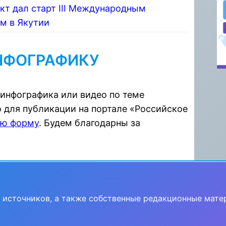
кт дал старт III Международным
м в Якутии
НФОГРАФИКУ
 инфографика или видео по теме
 для публикации на портале «Российское
ую форму
. Будем благодарны за
 источников, а также собственные редакционные мате