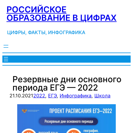
Перейти
РОССИЙСКОЕ
к
ОБРАЗОВАНИЕ В ЦИФРАХ
содержимому
ЦИФРЫ, ФАКТЫ, ИНФОГРАФИКА
Резервные дни основного
периода ЕГЭ — 2022
21.10.2021
2022
, 
ЕГЭ
, 
Инфографика
, 
Школа