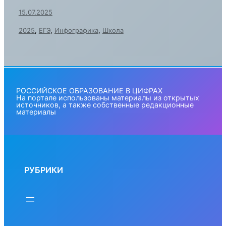
15.07.2025
2025
,
ЕГЭ
,
Инфографика
,
Школа
РОССИЙСКОЕ ОБРАЗОВАНИЕ В ЦИФРАХ
На портале использованы материалы из открытых
источников, а также собственные редакционные
материалы
РУБРИКИ