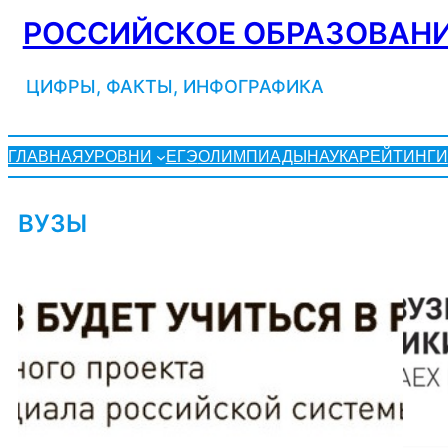
Перейти
РОССИЙСКОЕ ОБРАЗОВАНИ
к
содержимому
ЦИФРЫ, ФАКТЫ, ИНФОГРАФИКА
ГЛАВНАЯ
УРОВНИ
ЕГЭ
ОЛИМПИАДЫ
НАУКА
РЕЙТИНГИ
ВУЗЫ