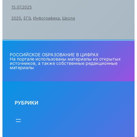
15.07.2025
2025
,
ЕГЭ
,
Инфографика
,
Школа
РОССИЙСКОЕ ОБРАЗОВАНИЕ В ЦИФРАХ
На портале использованы материалы из открытых
источников, а также собственные редакционные
материалы
РУБРИКИ