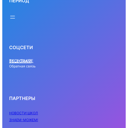
ПЕРИОД
СОЦСЕТИ
ВКОНТАКТЕ
TELEGRAM
Обратная связь
ПАРТНЕРЫ
НОВОСТИ ШКОЛ
ЗНАЕМ-МОЖЕМ!