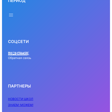
ПЕРИОД
СОЦСЕТИ
ВКОНТАКТЕ
TELEGRAM
Обратная связь
ПАРТНЕРЫ
НОВОСТИ ШКОЛ
ЗНАЕМ-МОЖЕМ!