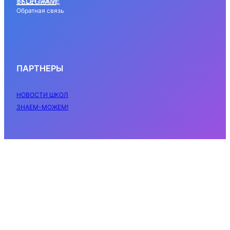
ВКОНТАКТЕ
TELEGRAM
Обратная связь
ПАРТНЕРЫ
НОВОСТИ ШКОЛ
ЗНАЕМ-МОЖЕМ!