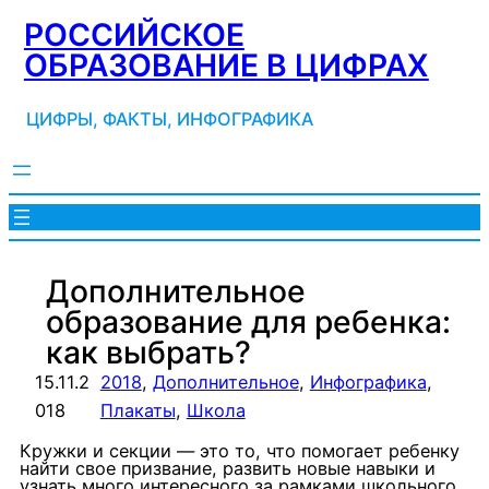
Перейти
РОССИЙСКОЕ
к
ОБРАЗОВАНИЕ В ЦИФРАХ
содержимому
ЦИФРЫ, ФАКТЫ, ИНФОГРАФИКА
Дополнительное
образование для ребенка:
как выбрать?
15.11.2
2018
, 
Дополнительное
, 
Инфографика
, 
018
Плакаты
, 
Школа
Кружки и секции — это то, что помогает ребенку
найти свое призвание, развить новые навыки и
узнать много интересного за рамками школьного