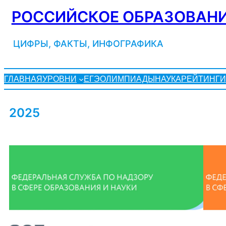
Перейти
РОССИЙСКОЕ ОБРАЗОВАНИ
к
содержимому
ЦИФРЫ, ФАКТЫ, ИНФОГРАФИКА
ГЛАВНАЯ
УРОВНИ
ЕГЭ
ОЛИМПИАДЫ
НАУКА
РЕЙТИНГИ
2025